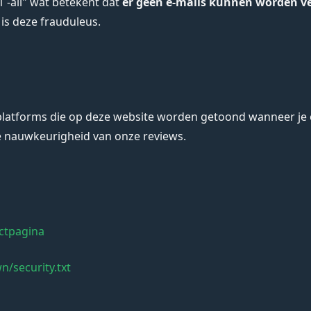
 -all" wat betekent dat
er geen e-mails kunnen worden v
 is deze frauduleus.
tforms die op deze website worden getoond wanneer je op l
de nauwkeurigheid van onze reviews.
ctpagina
n/security.txt