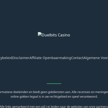
cybeleid
Disclaimer
Affiliate Openbaarmaking
Contact
Algemene Voo
ormatieve doeleinden en biedt geen gokdiensten aan. Alle recensies en meningen 
online gokken legaal is in uw rechtsgebied en speel verantwoord.
Alle links gemarkeerd met een pijl (➜) leiden naar de websites van onze partners